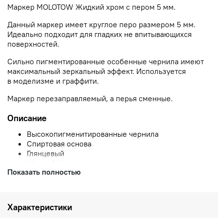
Маркер MOLOTOW Жидкий хром с пером 5 мм.
Данный маркер имеет круглое перо размером 5 мм.
Идеально подходит для гладких не впитывающихся
поверхностей.
Сильно пигментированные особенные чернила имеют
максимальный зеркальный эффект. Используется
в моделизме и граффити.
Маркер перезаправляемый, а перья сменные.
Описание
Высокопигменитированные чернила
Спиртовая основа
Глянцевый
Жидкий Хром
Показать полностью
Плотный цвет
Не стирается
УФ устойчивость
Устойчив к механическим воздействиям
Характеристики
Перо 5 мм круглое