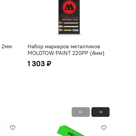
 2мм
Набор маркеров металликов
TAGGE
MOLOTOW PAINT 220РР (4мм)
Speed
1 303 ₽
294 