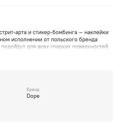
стрит-арта и стикер-бомбинга — наклейки
ьном исполнении от польского бренда
подойдут для всех гладких поверхностей.
ично подойдут спиртовые маркеры Molotow
раской 120PP/220PP
Бренд
Dope