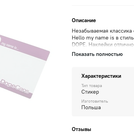
Описание
Незабываемая классика 
Hello my name is в стил
DOPE. Наклейки отлично 
Чем писать на них? Отл
Показать полностью
Tagger или маркеры с к
Характеристики
Тип товара
Стикер
Изготовитель
Польша
Отзывы