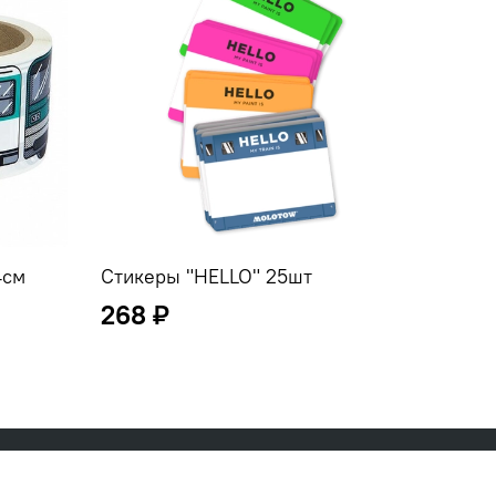
4см
Стикеры "HELLO" 25шт
Стике
268 ₽
55 ₽