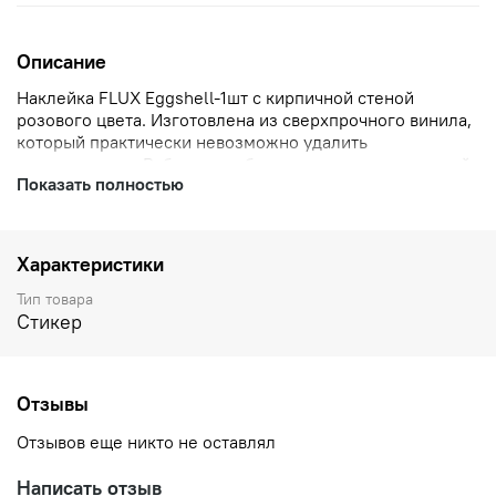
Описание
Наклейка FLUX Eggshell-1шт с кирпичной стеной
розового цвета. Изготовлена из сверхпрочного винила,
который практически невозможно удалить
с поверхности. Работает на большинстве поверхностей
Показать полностью
и подходит как для наружного, так и для внутреннего
использования. Подходит для любых маркеров. Размер
наклейки 7,4×10,5 см.
Характеристики
Тип товара
Стикер
Отзывы
Отзывов еще никто не оставлял
Написать отзыв