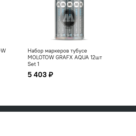
OW
Набор маркеров тубусе
Марке
MOLOTOW GRAFX AQUA 12шт
Кисть-
Set 1
5 403 ₽
683 