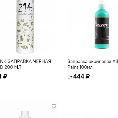
 INK ЗАПРАВКА ЧЁРНАЯ
Заправка акриловая All
D 200 МЛ
Paint 100мл
4 ₽
444 ₽
От