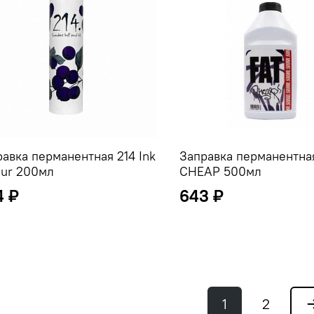
авка перманентная 214 Ink
Заправка перманентна
our 200мл
CHEAP 500мл
4 ₽
643 ₽
1
2