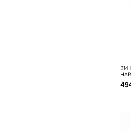
214
HAR
49