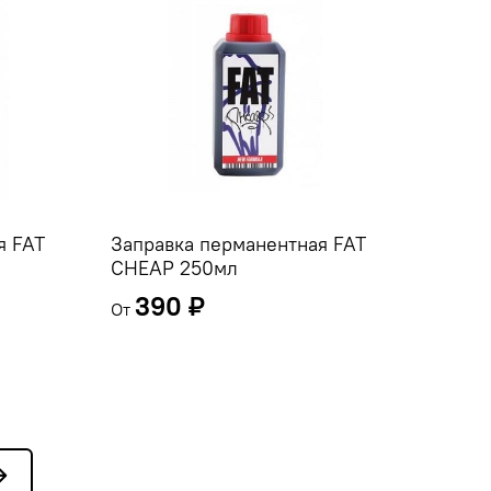
я FAT
Заправка перманентная FAT
CHEAP 250мл
390 ₽
От