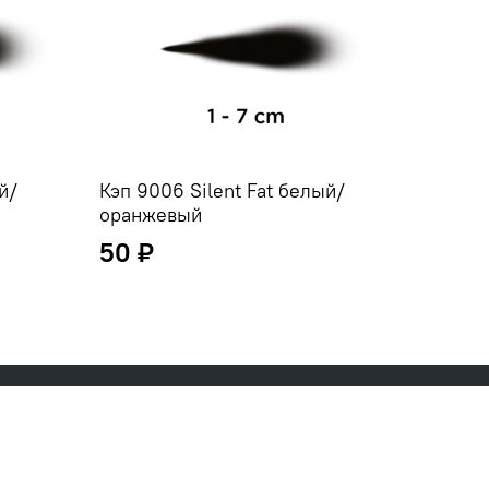
й/
Кэп 9006 Silent Fat белый/
Кэп 90
оранжевый
черны
50 ₽
50 ₽