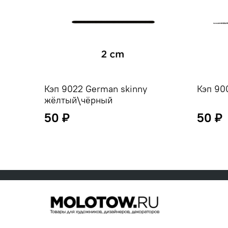
Кэп 9022 German skinny
Кэп 90
жёлтый\чёрный
50 ₽
50 ₽