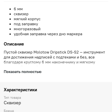
6 мм
сквизер
мягкий корпус
под заправку
многоразовый
удобная заправка через дно маркера
Описание
Пустой сквизер Molotow Dripstick DS-S2 — инструмент
для достижения надписей с подтеками и без, все
благодаря круглому 6 мм наконечнику и мягкому
корпусу. Отличный вариант как для теггинга, так и для
Показать полностью
оформления интерьера — стильные надписи
гарантированы. Для данного маркера подходят любые
виды заправок — спиртовые и на основе краски. Удобная
система заправки маркера, нужно открутить крышку
Характеристики
на дне. Предусмотрены сменные перья.
Тип товара
Сквизер
Бренд