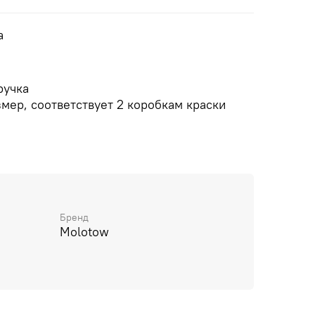
а
ручка
мер, соответствует 2 коробкам краски
беих сторон
 MOLOTOW ™ в честь 20-летия
 ™
Бренд
Molotow