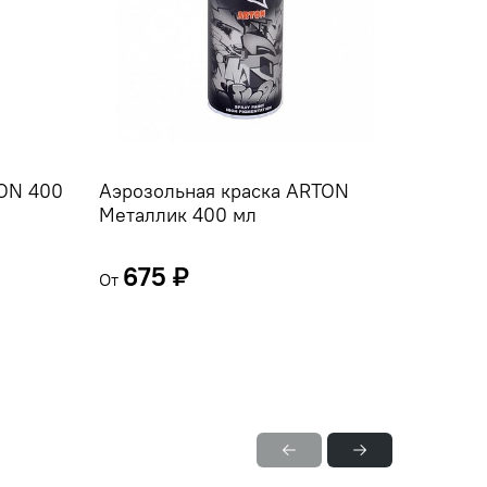
TON 400
Аэрозольная краска ARTON
Аэрозо
Металлик 400 мл
мл
675 ₽
473 
От