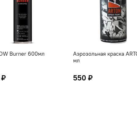
OW Burner 600мл
Аэрозольная краска AR
мл
 ₽
550 ₽