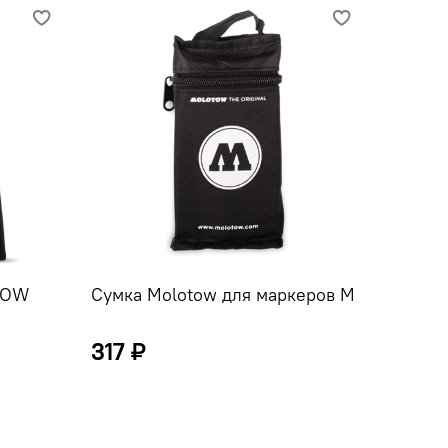
TOW
Сумка Molotow для маркеров M
Сумка 
317 ₽
246 